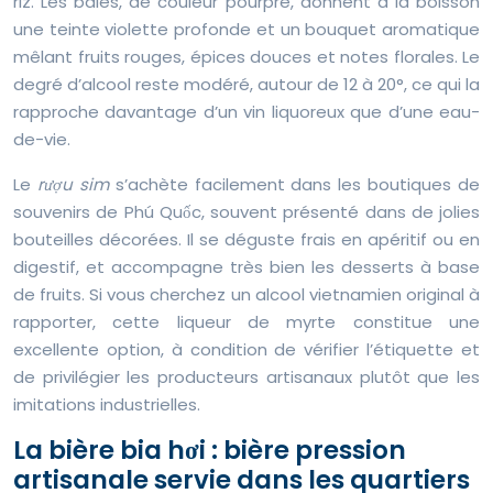
riz. Les baies, de couleur pourpre, donnent à la boisson
une teinte violette profonde et un bouquet aromatique
mêlant fruits rouges, épices douces et notes florales. Le
degré d’alcool reste modéré, autour de 12 à 20°, ce qui la
rapproche davantage d’un vin liquoreux que d’une eau-
de-vie.
Le
rượu sim
s’achète facilement dans les boutiques de
souvenirs de Phú Quốc, souvent présenté dans de jolies
bouteilles décorées. Il se déguste frais en apéritif ou en
digestif, et accompagne très bien les desserts à base
de fruits. Si vous cherchez un alcool vietnamien original à
rapporter, cette liqueur de myrte constitue une
excellente option, à condition de vérifier l’étiquette et
de privilégier les producteurs artisanaux plutôt que les
imitations industrielles.
La bière bia hơi : bière pression
artisanale servie dans les quartiers