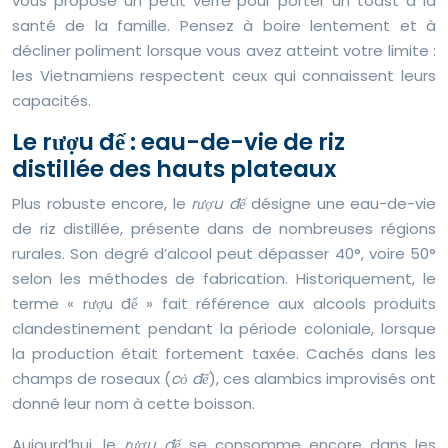
vous propose un petit verre pour porter un toast à la
santé de la famille. Pensez à boire lentement et à
décliner poliment lorsque vous avez atteint votre limite :
les Vietnamiens respectent ceux qui connaissent leurs
capacités.
Le rượu đế : eau-de-vie de riz
distillée des hauts plateaux
Plus robuste encore, le
rượu đế
désigne une eau-de-vie
de riz distillée, présente dans de nombreuses régions
rurales. Son degré d’alcool peut dépasser 40°, voire 50°
selon les méthodes de fabrication. Historiquement, le
terme « rượu đế » fait référence aux alcools produits
clandestinement pendant la période coloniale, lorsque
la production était fortement taxée. Cachés dans les
champs de roseaux (
cỏ đế
), ces alambics improvisés ont
donné leur nom à cette boisson.
Aujourd’hui, le
rượu đế
se consomme encore dans les