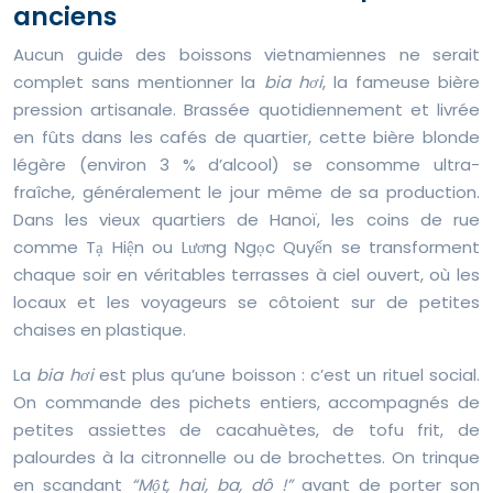
anciens
Aucun guide des boissons vietnamiennes ne serait
complet sans mentionner la
bia hơi
, la fameuse bière
pression artisanale. Brassée quotidiennement et livrée
en fûts dans les cafés de quartier, cette bière blonde
légère (environ 3 % d’alcool) se consomme ultra-
fraîche, généralement le jour même de sa production.
Dans les vieux quartiers de Hanoï, les coins de rue
comme Tạ Hiện ou Lương Ngọc Quyến se transforment
chaque soir en véritables terrasses à ciel ouvert, où les
locaux et les voyageurs se côtoient sur de petites
chaises en plastique.
La
bia hơi
est plus qu’une boisson : c’est un rituel social.
On commande des pichets entiers, accompagnés de
petites assiettes de cacahuètes, de tofu frit, de
palourdes à la citronnelle ou de brochettes. On trinque
en scandant
“Một, hai, ba, dô !”
avant de porter son