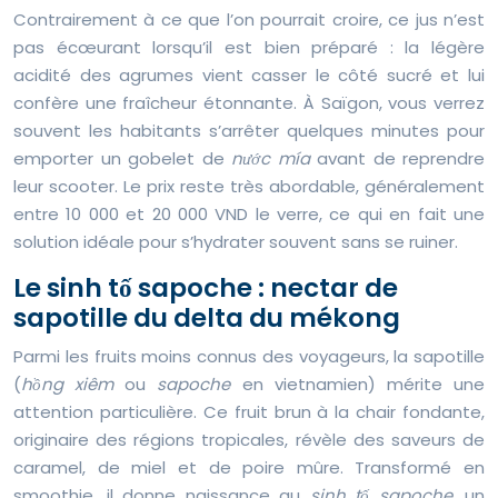
Contrairement à ce que l’on pourrait croire, ce jus n’est
pas écœurant lorsqu’il est bien préparé : la légère
acidité des agrumes vient casser le côté sucré et lui
confère une fraîcheur étonnante. À Saïgon, vous verrez
souvent les habitants s’arrêter quelques minutes pour
emporter un gobelet de
nước mía
avant de reprendre
leur scooter. Le prix reste très abordable, généralement
entre 10 000 et 20 000 VND le verre, ce qui en fait une
solution idéale pour s’hydrater souvent sans se ruiner.
Le sinh tố sapoche : nectar de
sapotille du delta du mékong
Parmi les fruits moins connus des voyageurs, la sapotille
(
hồng xiêm
ou
sapoche
en vietnamien) mérite une
attention particulière. Ce fruit brun à la chair fondante,
originaire des régions tropicales, révèle des saveurs de
caramel, de miel et de poire mûre. Transformé en
smoothie, il donne naissance au
sinh tố sapoche
, un