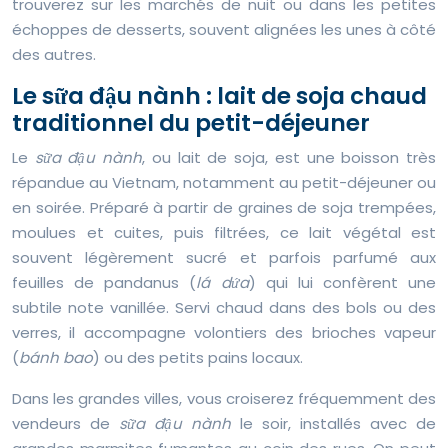
trouverez sur les marchés de nuit ou dans les petites
échoppes de desserts, souvent alignées les unes à côté
des autres.
Le sữa đậu nành : lait de soja chaud
traditionnel du petit-déjeuner
Le
sữa đậu nành
, ou lait de soja, est une boisson très
répandue au Vietnam, notamment au petit-déjeuner ou
en soirée. Préparé à partir de graines de soja trempées,
moulues et cuites, puis filtrées, ce lait végétal est
souvent légèrement sucré et parfois parfumé aux
feuilles de pandanus (
lá dứa
) qui lui confèrent une
subtile note vanillée. Servi chaud dans des bols ou des
verres, il accompagne volontiers des brioches vapeur
(
bánh bao
) ou des petits pains locaux.
Dans les grandes villes, vous croiserez fréquemment des
vendeurs de
sữa đậu nành
le soir, installés avec de